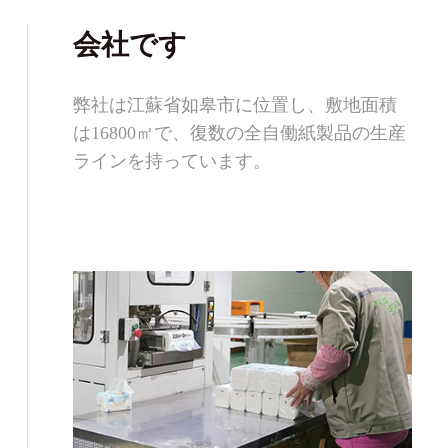
会社です
弊社は江蘇省如皋市に位置し、敷地面積
は16800㎡で、復数の全自働紙製品の生産
ラインを持っています。