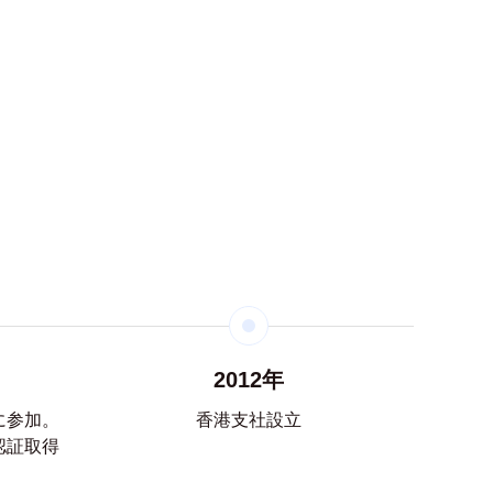
2012年
に参加。
香港支社設立
江
認証取得
自社工