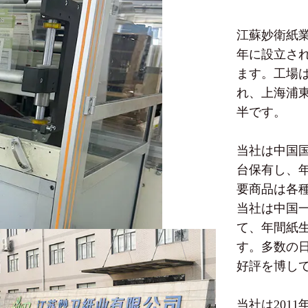
江蘇妙衛紙業
年に設立され
ます。工場は
れ、上海浦
半です。
当社は中国国
台保有し、年
要商品は各
当社は中国
て、年間紙生
す。多数の
好評を博し
当社は201