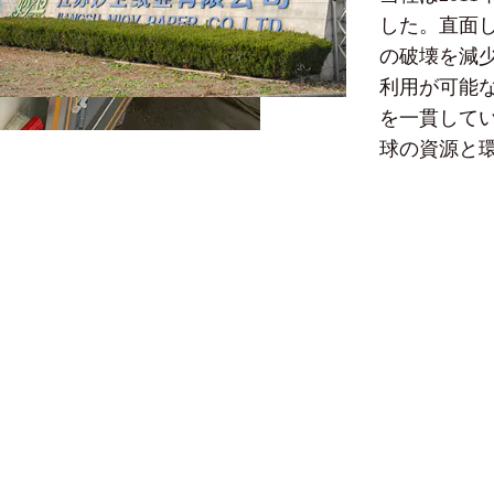
した。直面
の破壊を減
利用が可能
を一貫して
球の資源と