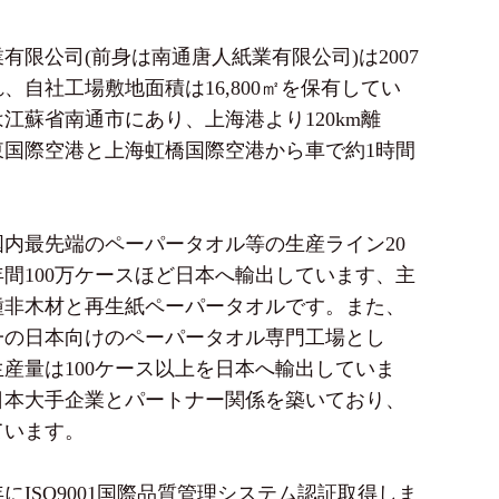
有限公司(前身は南通唐人紙業有限公司)は2007
、自社工場敷地面積は16,800㎡を保有してい
江蘇省南通市にあり、上海港より120km離
東国際空港と上海虹橋国際空港から車で約1時間
内最先端のペーパータオル等の生産ライン20
間100万ケースほど日本へ輸出しています、主
種非木材と再生紙ペーパータオルです。また、
一の日本向けのペーパータオル専門工場とし
産量は100ケース以上を日本へ輸出していま
日本大手企業とパートナー関係を築いており、
ています。
1年にISO9001国際品質管理システム認証取得しま