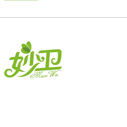
江蘇妙衛紙業有限公司
連絡先です
電話：+86-513-88579198 88572918