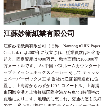
江蘇妙衛紙業有限公司
江蘇妙衛紙業有限公司（旧称：Nantong tOJIN Paper
Co., Ltd.）は2007年に設立され、従業員数は80名を
超え、固定資産は4000万元、敷地面積は168,000平
方メートルです。 As
中国 バスルームカウンタート
ップティッシュボックスメーカー
そして
ティッシ
ュペーパーボックス工場
,当社は江蘇省南通市に位
置し、上海港からわずか120キロメートル、上海浦
東国際空港と上海虹橋国際空港から車で1時間半の
距離にあります。地理的に恵まれ、交通の便も良好
です。 私たちは提供します
ティッシュペーパーボ