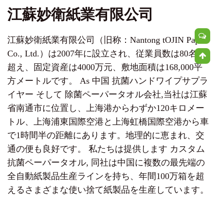
江蘇妙衛紙業有限公司
江蘇妙衛紙業有限公司（旧称：Nantong tOJIN Paper
Co., Ltd.）は2007年に設立され、従業員数は80名を
超え、固定資産は4000万元、敷地面積は168,000平
方メートルです。 As
中国 抗菌ハンドワイプサプラ
イヤー
そして
除菌ペーパータオル会社
,当社は江蘇
省南通市に位置し、上海港からわずか120キロメー
トル、上海浦東国際空港と上海虹橋国際空港から車
で1時間半の距離にあります。地理的に恵まれ、交
通の便も良好です。 私たちは提供します
カスタム
抗菌ペーパータオル
, 同社は中国に複数の最先端の
全自動紙製品生産ラインを持ち、年間100万箱を超
えるさまざまな使い捨て紙製品を生産しています。