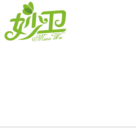
江蘇妙衛紙業有限公司
連絡先です
電話：+86-513-88579198 88572918
FAX：+86-513-88572818
インターネット：http://www.miovpaper.com
E-mail: info@tojin.com.cn
工場住所：江蘇省如皋市白蒲鎮恵蒲路38号
著作権所有© 2002 - 2024
江蘇妙衛紙業有限公司
すべての