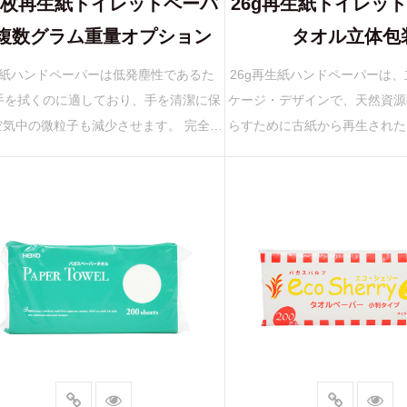
00枚再生紙トイレットペーパ
26g再生紙トイレッ
複数グラム重量オプション
タオル立体包
紙ハンドペーパーは低発塵性であるた
26g再生紙ハンドペーパーは
手を拭くのに適しており、手を清潔に保
ケージ・デザインで、天然資源
空気中の微粒子も減少させます。 完全に
らすために古紙から再生された
された紙をリメイクし、新しい製品を作
材を使用しています。 吸水性
めに古紙をリサイクルすることで、バ
な肌触りで快適な拭き心地を提
ー...