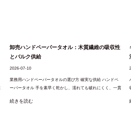
卸売ハンドペーパータオル：木質繊維の吸収性
とバルク供給
2026-07-10
業務用ハンドペーパータオルの選び方 確実な供給 ハンドペ
業
ーパータオル 手を素早く乾かし、濡れても破れにくく、一貫
い
したバルク包装で届くことが、適切に運営される洗面所の基
続きを読む
仕
礎です。木材繊維を優先した施設、多層構造、年間生産量が
、
実績のあるサプライヤーにより、苦情が減り、手乾燥時の
使...