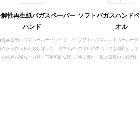
分解性再生紙バガスペーパー
ソフトバガスハンド
ハンド
オル
解性再生紙バガスペーパーハンドは、バ
ソフトバガスハンドペーパータ
繊維から作られたおしぼりで、他の天然
ウキビの生パルプを原料として
への依存を減らす自然で再生可能な製品
性に優れ、紙が環境中に残留し
。成長の早い植物であり、その繊維から
への負荷を低減します。 また
れたおしぼりは森林の開発を減らし、
は有害な化学物質を含まない天然
生...