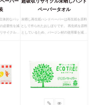
トペーパー
超吸収リサイクル未晒しハンド
装
ペーパータオル
、立体的なパッ
未晒し再生紙ハンドペーパーは再生紙を原料
の必要性を減
として作られたおしぼりです。 再生紙を原料
リサイクル素
としているため、バージン材の使用量を減ら
に優れ、ソフト
し、再生紙の自然な色合いを保ち、おしぼり
供します...
の自然な色合いを見せ、自然さの追求とシ...