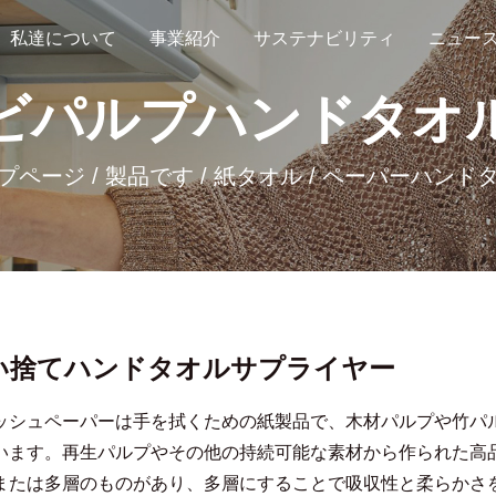
私達について
事業紹介
サステナビリティ
ニュー
ビパルプハンドタオ
プページ
/
製品です
/
紙タオル
/
ペーパーハンド
い捨てハンドタオルサプライヤー
ッシュペーパーは手を拭くための紙製品で、木材パルプや竹パ
います。再生パルプやその他の持続可能な素材から作られた高
または多層のものがあり、多層にすることで吸収性と柔らかさ