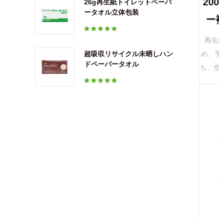
2
26g再生紙トイレットペーパ
ータオル立体包装
ー
再生
め、
超吸収リサイクル未晒しハン
ドペーパータオル
ち、
再生
るた