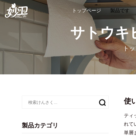
トップページ
製品です
サトウキ
トッ
使
ティ
れて
製品カテゴリ
単層