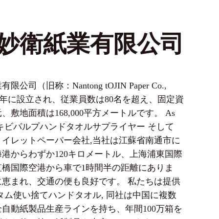
妙衛紙業有限公司
公司（旧称：Nantong tOJIN Paper Co.,
2007年に設立され、従業員数は80名を超え、固定資
元、敷地面積は168,000平方メートルです。 As
ウキビパルプハンドタオルサプライヤー
そして
トイレットペーパー会社
,当社は江蘇省南通市に
港からわずか120キロメートル、上海浦東国際
虹橋国際空港から車で1時間半の距離にありま
に恵まれ、交通の便も良好です。 私たちは提供
タム使い捨てハンドタオル
, 同社は中国に複数
自動紙製品生産ラインを持ち、年間100万箱を