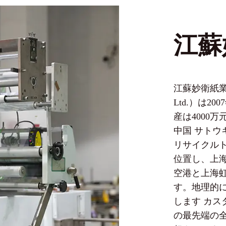
江蘇
江蘇妙衛紙業有限
Ltd.）は
産は4000万
中国 サト
リサイクル
位置し、上海
空港と上海
す。地理的
します
カス
の最先端の全