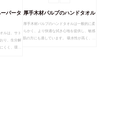
ペーパータ
厚手木材パルプのハンドタオル
厚手木材パルプのハンドタオルは一般的に柔
らかく、より快適な拭き心地を提供し、敏感
オルは、サト
肌の方にも適しています。 吸水性が高く、水
おり、生分解
分を素早く吸収します。全木材パルプから作
にくく、環境
られているため、弾力性があり、破れたり...
、バガスパルプ
植物繊維...