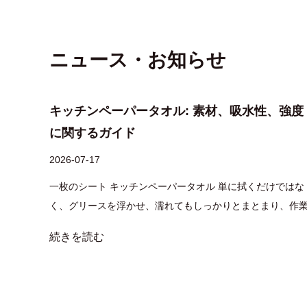
ニュース・お知らせ
真実と
キッチンペーパータオル: 素材、吸水性、強度
に関するガイド
2026-07-17
クル評価
一枚のシート キッチンペーパータオル 単に拭くだけではな
く、グリースを浮かせ、濡れてもしっかりとまとまり、作
パルプ
中にバラバラにならないようにする必要があります。正し
続きを読む
消費者
選択をすれば、面倒なカウンタートップの片づけが 2 秒の
能で、
事に変わります。間違ったものを使用すると、糸くず、涙
または湿った汚れが残りま...