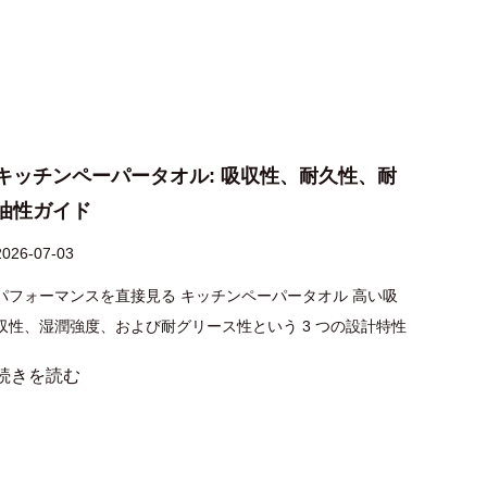
キッチンペーパータオル: 吸収性、耐久性、耐
バス
油性ガイド
シュ
2026-07-03
2026-0
パフォーマンスを直接見る キッチンペーパータオル 高い吸
ほとん
収性、湿潤強度、および耐グリース性という 3 つの設計特性
選ぶこ
を組み合わせているため、迅速かつ信頼性の高い洗浄を実現
ルーム
続きを読む
続き
します。高品質のシートを保持できます 水中ではその重量の
ます。
8 倍から 10 倍まで 分解...
重要で
イレッ