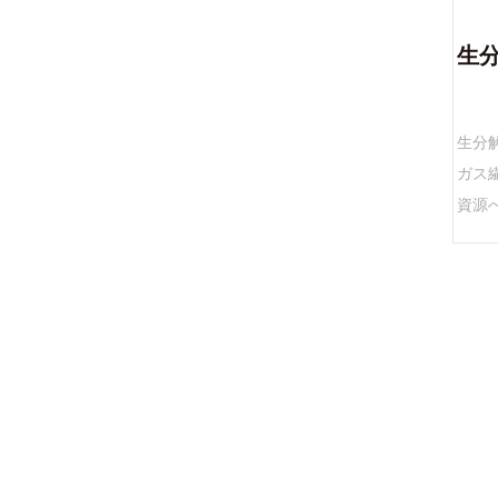
生
生分
ガス
資源
です
作ら