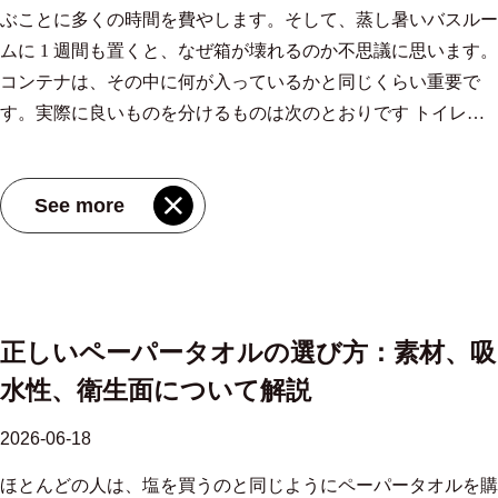
ぶことに多くの時間を費やします。そして、蒸し暑いバスルー
隆起したパターンがエアポケットを作成し、表面積を拡大する
せん。 多重タオル 多くの場合、2 つまたは 3 つの層が一緒に
グラム/平方メートル (gsm) が一般的ですが、30 ～ 40 gsm は耐
ンブーティッシュは快適さとパフォーマンスを提供しますか?
ムに 1 週​​間も置くと、なぜ箱が壊れるのか不思議に思います。
ため、2 層のエンボスシートは、 液体が 30% 増加 平らでエン
エンボス加工され、より多くの水を閉じ込める厚いシートを形
久性の高い製品を指します。 崩れずにスクラブできる。 シー
持続可能性の問題はさておき、ティッシュは依然として機能し
コンテナは、その中に何が入っているかと同じくらい重要で
ボス加工のないものよりも。これが、こぼれたものを拭き取る
成します。層の間にエアポケットができるため、設置面積を増
トのサイズも異なります。標準的な穴あきシートは 22×22 cm
なければなりません。使用中にシートがザラザラしたり崩れた
す。実際に良いものを分けるものは次のとおりです トイレッ
際に、厚くて質感のあるタオルの方が効果的であると感じられ
やすことなく全体の容量が向上します。交通量の多い空港やス
または 23×23 cm ですが、大判のオプションもあります。 マル
りした場合、カーボンニュートラルを謳ってもシートは救われ
トペーパーの箱 カウンタートップを混乱させるものから。 ボ
る理由です。 パルプ選別の役割 バージン木材パルプは、一貫
タジアムでは、標準の 2 層タオルから高級な 3 層木繊維タオル
チサイズのキッチンペーパー 小さな作業の場合はシートを半
ません。幸いなことに、竹の物理的特性は、真に柔らかくて丈
ックス自体がもっと注目されるべき理由 バスルームのティッ
した繊維長と清浄度を提供します。サトウキビのバガスパルプ
に切り替えることで、ユーザー 1 人当たりの平均引き出し枚数
分または 4 分の 1 に引き裂くことができるため、1 回のドリッ
夫な製品を生み出します。その繊維は自然に長く滑らかで、次
See more
シュボックスは、熱いシャワーからの蒸気、カウンタートップ
は急速に成長している代替品で、繊維は短いですが、油性液体
を減らすことができます。 20～30% 、知覚品質が向上しても
プでシート全体を犠牲にすることなく無駄を削減できます。
のような表面を作り出します。 通常のティッシュよりも柔ら
の残留水分、濡れた手での繰り返しの接触など、他の部屋では
の捕捉に優れたより開いた構造を持っています。 ～から作ら
消費を効果的に制御します。 供給を保証する生産規模 信頼で
卸売マルチサイズサトウキビパルプキッチンペーパーサプライ
かい感触 短くて硬い再生繊維から作られています。その柔ら
発生しない条件に直面しています。標準的な段ボール箱は、こ
れた製品 100パーセントサトウキビパルプ 繊維表面は水をある
きる卸売チャネルの背後には、突然の需要ピークを吸収するの
ヤー、OEM/ODM工場-江蘇MIOV紙業有限公司 MIOV は、中
かさは単なる贅沢な感触ではなく、敏感肌にとって重要です。
のような状況ではすぐに柔らかくなり、角がたわみ、表面にく
程度はじきながらも自然に油を引き寄せるため、顕著な油吸着
に十分な規模の製造拠点があります。江蘇省南通市にある 1 つ
国卸売マルチサイズ サトウキビ パルプ キッチン ペーパー サ
竹本来の滑らかな構造により、摩擦や微細な磨耗が少ないた
っつきます。乾燥したリビングルームでは問題なく見えても、
力を発揮します。コストと機能のバランスを考慮したブレンド
の専用工場で、 168,000平方メートル 、固定資産を保有 4000万
プライヤーおよびマルチサイズ サトウキビ パルプ キッチン ペ
め、竹が優れた耐久性を誇るという評判を得ています。 敏感
正しいペーパータオルの選び方：素材、吸
バスルームではすぐに失敗します。 ボックスの素材は、その
も一般的です。以上を生産する施設 年間100万箱の使い捨て紙
元 、80名以上の専門家を雇用しています。複数の完全に自動
ーパー OEM/ODM 工場、サトウキビ パルプ キッチン ペーパ
肌への利点 。湿疹、アレルギー、または発赤傾向のあるユー
水性、衛生面について解説
形状をどの程度保持するか、内部の組織をどの程度保護する
製品 通常、各製品仕様に合わせて完成紙料を調整しながら、
化された紙加工ラインが並行して稼働し、年間生産量を超えて
ー、さまざまなサイズのオプティで利用可能です 製品を見る
ザーは、繰り返し拭いても竹ティッシュの刺激が少ないことに
か、毎日の使用で衛生的に保たれるかどうかに直接影響しま
複数の種類のパルプを実行する能力を備えています。 負荷時
います 100万箱 使い捨ての紙製品のこと。 ここでの自動化と
→ ロールのフォーマットと塗布 キッチン ペーパー タオルに
気づくことがよくあります。一方、その吸収性は、高級木材パ
2026-06-18
す。これは、ボックスがキャビネット内ではなくカウンタート
の湿潤強度と耐久性 通常の紙は濡れるとバラバラになってし
は、手作業によるばらつきのない、精密なスリット加工、エン
は、主に 3 つのロール デザインがあります。 ミシン目入りの
ルプティッシュよりも劇的に高いわけではありませんが、標準
ほとんどの人は、塩を買うのと同じようにペーパータオルを購
ップに置かれている場合、つまり常に湿気にさらされている場
まいますが、キッチンペーパータオルは湿潤強力樹脂で処理さ
ボス加工、折り加工を意味します。リアルタイムセンサーは水
スタンダードなジャンボロール。 業務用厨房で一般的なセン
的なリサイクルグレードを常に上回っており、キッチンでのこ