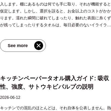
入します。棚にあるものは何でも手に取り、それが機能すると
合に特に関係します。 プラスチックとボール紙: どちらが耐久
れており、飽和した後でも繊維を結合させます。この加工によ
分含有量と坪量を測定し、狭い許容範囲から外れるマスターロ
タープルロールで、芯を外してシートを中央から引っ張りま
ぼれ、メイク落とし、毎日のコールドケアに信頼できる選択肢
仮定します。しかし、選択を誤ると、お金以上のコストがかか
性に優れていますか? バスルームのカウンタートップの配置で
り、鋳物鍋の蓋などの重いものを1枚のシートで破れることな
ールを拒否します。その結果、施設管理者がキャンパス全体で
す。 一度に 1 枚ずつ取り出せるマルチフォールドまたは C フ
となっています。 十分な情報に基づいた選択を行う: 日常生活
ります。濡れた瞬間に破れてしまったり、触れた表面に糸くず
は、プラスチックが耐久性の点で優れています。あ プラスチ
く支えられます。一般的な湿式引張試験では、高品質のタオル
何百ものディスペンサーを在庫する際に信頼できる、カートン
ォールドのペーパータオル。卓上ホルダーに便利です。 家庭
における竹ティッシュ 炭素論争は、竹組織を放棄すべきだと
が残ってしまったりするタオルは、毎日必要のないイライラの
ック製のティッシュボックス 湿気の吸収に強いため、部屋に
は耐久性を維持します。 乾燥強度の 40% 以上 。ユーザーにと
ごとの均一性が実現しました。 カスタマイズと外装パッケー
のキッチンでは、おなじみのカウンタートップスタンドの穴あ
いう意味ではありません。それは、目を開いてそれらを選択す
種になります。決定は、素材、吸収性、そして実際に何に必要
蒸気が充満しても反ったり柔らかくなったりしません。掃除も
って、これは、湿ったシートでコンロをこしても、傷がつかな
ジ ハンドペーパータオルのパッケージには、中身の製品と同
きロールが最も便利です。大量の設定では、センタープル形式
る必要があることを意味します。本物の快適さと検証可能な持
かという 3 つの要素によって決まります。 なぜ素材が出発点
簡単です。表面に付着した汚れのほとんどは湿らせた布で拭き
いことを意味します。耐久性は層数にも依存します。 2 枚の薄
じくらいブランドの重みがあります。外箱には会社のロゴ、カ
を使用すると、ロールの終わりを探す必要がないため、ダウン
続可能性の記録の両方を提供する製品は、十分手の届くところ
See more
なのか すべてのペーパータオルは繊維から始まります。使用
取ります。段ボール版は寝室やオフィスなどの乾燥した環境で
いシートを貼り合わせた 2 層構造は、積層によって内部補強が
ラーパレット、使用方法などを印刷したり、タオル自体に微妙
タイムが削減されます。ロールの直径と合計メートルの長さに
にあります。決め手となるのは、箱の正面にあるファイバーの
される繊維の種類によって、タオルの感触、吸収量、圧力下で
は問題ありませんが、毎日シャワーを使用するバスルームには
追加されるため、多くの場合、1 枚の厚いシートよりも優れた
な模様をエンボス加工したりすることができます。最新の加工
よって、補充の頻度が決まります。 「2 層、120 枚」とラベル
名前ではなく、その背後にあるエネルギーのストーリーです。
の保持時間などが決まります。主要なカテゴリは 3 つありま
適切な選択ではありません。 プラスチック製の箱は、耐衝撃
性能を発揮します。多くの場合ドットまたはグリッドである接
ラインでは、生産の合間にアートワークを変更するのに短いセ
が貼られたロールは、必ずしも 100 枚のロールより長いとは限
を選択すると、 100% 竹パルプのフェイシャルティッシュ 明
す。バージン木材パルプ、再生繊維、サトウキビなどの代替植
性の点でも耐久性が高い傾向があります。棚から落としてもへ
着パターンは応力を分散し、層間剥離を防ぎます。 現実世界
ットアップ時間がかかるため、リードタイムを合理的な制限を
りません。価値を判断する前に、広げた状態の合計の長さを比
確な原産地情報と信頼できる認証が付属しているため、よりス
物ベースのパルプです。 柔らかさと耐久性を優先する場合
こんだり潰れたりすることはありません。また、素材が軽量で
の耐久性要因 原紙坪量： 1平方メートルあたり40〜45グラム
超えずに短納期のカスタムボックスを実現できます。 カスタ
較してください。 吸収性テストとその数値の意味 吸水性は、
マートで透明性の高いサプライ チェーンをサポートすること
キッチンペーパータオル購入ガイド: 吸収
は、 100%木材パルプを使用した木質繊維ペーパータオル は明
あるため、他のアイテムを倒す危険がなく、カウンタートップ
層ごとに強度と経済性の確実なバランスを実現します。 クレ
ム バンドルを使用すると、下流の販売代理店が再梱包せずに
水滴テストと総浸漬重量比によって測定されます。業界の略語
になります。また、迅速な再生可能性と真に優しいユーザー
性、強度、サトウキビパルプの説明
らかな選択です。未使用木材パルプはより長いセルロース繊維
上での位置変更も簡単です。 トレードオフは美しさです。プ
ープ加工：細かいクレープ模様がシートに伸縮性を与え、すぐ
エンド ユーザーに直接出荷することもできます。たとえば、
は「吸水能力」、つまり乾燥した紙 1 グラムあたりに保持され
エクスペリエンスを最高の形で組み合わせた素材を支持してい
を生成し、製造中により密に絡み合います。その結果、濡れて
ラスチックは籐や竹などの装飾素材よりも機能的な外観を持っ
に破れることなく衝撃を吸収します。 ミシン目の品質: きれい
ホテル チェーンでは、ゲスト用トイレ用に特徴的なパステル
る水のグラム数です。一般的なキッチンタオルはその重量の 7
ることになります。グリーンラベルを盲目的に信じる時代は終
2026-06-12
も破れにくく、激しい拭き取りにもその構造を維持できるタオ
ています。しかし、衛生性と利便性を優先する作業用バスルー
で均一なミシン目により、次のシートを破かずに 1 枚のシート
調のカートンを注文し、裏庭用に中立的でコスト重視のボック
～ 9 倍の重量に耐えます。高級サトウキビパルプシートは 10
わりました。情報に基づいて事実に基づいて竹繊維組織を選択
キッチンでの混乱のほとんどは、それ自体を公表しません。熱
ルが誕生しました。 MIOV の全木材パルプ製ハンドタオル (サ
ムでは、通常は機能が優先されます。 サイズとフィット感: ボ
を剥がすことができ、製品を節約し、ストレスを軽減します。
スをすべて同じ生産ストリームから注文する場合があります。
～ 12 倍に達しており、なぜ少ないシートで持続的な流出に対
する時代は、まだ始まったばかりです。 卸売 150 ポンプ/5p 竹