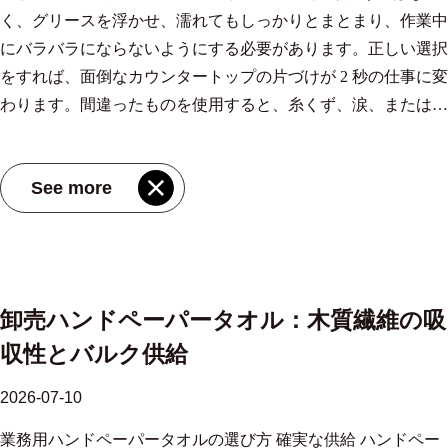
く、グリースを浮かせ、濡れてもしっかりとまとまり、作業中
りの排出量の簡略化した図です。 ノースカロライナ州のライ
にバラバラにならないようにする必要があります。正しい選択
フサイクル データに基づく、典型的な地域のエネルギー構成
をすれば、面倒なカウンタートップの片づけが 2 秒の仕事に変
におけるティッシュ生産の CO₂ 排出量の比較。 繊維の種類と
わります。間違ったものを使用すると、糸くず、涙、または湿
起源 支配的なエネルギーグリッド 約CO₂/トン 竹（中国） 石
った汚れが残ります。この記事では、原材料からシート数、ロ
炭主体 ～2,400kg 木材パルプ（北米） 混合ガス・天然ガス ～
ールの形式に至るまで、信頼できるキッチン ペーパー タオル
1,824kg 竹（再生可能エネルギープラント） クリーン / 水力発
See more
とその他のキッチン ペーパー タオルを区別する要因について
電 木材パルプに匹敵する 要点は次のとおりです。 石炭を多く
説明します。 キッチンペーパータオルの特徴 キッチンペーパ
含むグリッドを使用して製造すると、竹組織は炭素の利点を失
ータオルはバスルームティッシュやフェイシャルティッシュと
います。 しかし、同じ研究は、よりクリーンなエネルギー供
は構造が異なります。湿潤強度が高く、吸収性が高く、シート
給により、竹と未使用木材パルプの間の排出量の差が本質的に
サイズも大きくなります。主要な性能指標、つまり滴下する前
なくなることを示しています。繊維の種類だけが持続可能性の
卸売ハンドペーパータオル：木質繊維の吸
にシートがどれだけの液体を保持するか、そして引き裂くのに
ストーリーを表すのではなく、工場に供給されるエネルギーが
収性とバルク供給
どのくらいの力が必要かということによって、製品が調理、こ
それを物語ります。 繊維を超えて: 生産エネルギーが真の持続
ぼれを拭き取る、またはこすり洗いに適しているかどうかが決
可能性をどのように形作るか この洞察には、エコクレームの
2026-07-10
まります。 原材料が出発点です。バージン木材パルプは、予
評価方法の変更が必要です。竹本来の環境上の強みは依然とし
業務用ハンドペーパータオルの選び方 確実な供給 ハンドペー
想通りの柔らかさと強度を実現します。リサイクル繊維は、明
て有効です。 3～5年で収穫期に達し、植え替えをしなくても