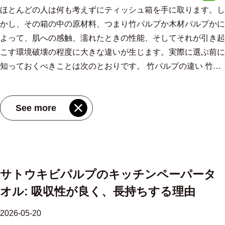
とになります。 実際のテストの場合: 折り畳んだシートを食用
てで、1 ～ 2 回で手を乾かすのに十分な吸収性があり、皮膚に
がすべてのポイントである環境では、反撃するボックスは時間
ボス加工、穿孔、パッケージングを行う複数の加工ラインが稼
してください。 湿気の多い保管場所で古いカートンが劣化し
ほとんどの人は何も考えずにティッシュ箱を手に取ります。し
ルされています。 シート数とロール寸法を確認します。 ロー
そプレミアム 二層木材パルプ製フェイシャルティッシュ 業界
油で濡れた表面に押し当て、それを持ち上げます。品質 吸水
繊維が落ちないほど十分な強度がある必要があります。タオル
を無駄にし、フラストレーションを生み出します。 購入時に
働しています。この自動化により、ロール上の最初のシートが
ないように、在庫を先入れ先出しでローテーションします。
かし、その箱の中の原材料、つまり竹パルプか木材パルプかに
ルあたりのシートとシートの長さを掛けて、合計メートルを求
における高級な柔らかさのベンチマークであり続けています。
性のあるキッチンペーパー シートが透明になったり剥がれた
が崩れたり、糸くずが残ったりすると、二次的な衛生上の問題
注意すべきこと を購入する前に ティッシュペーパーボックス
最後のシートと同じように機能することが保証されます。この
使用済みタオルのサンプルを四半期ごとに検査して、選択した
よって、肌への感触、濡れたときの性能、そしてそれが引き起
めます。これにより、ロールあたりだけでなく、使用あたりの
竹パルプは、適切に処理すると、特に二層形式の場合、ほとん
りすることなく油を閉じ込めます。崩壊すると、実際の使用シ
が発生します。マルチフォールド形式は、一度に 1 枚ずつ排出
バスルームで使用する場合は、次の実際的なチェックを実行し
ような工場は、ほつれた繊維を最小限に抑える集塵システムに
層が実際の交通量と依然として一致しているかどうかを確認し
こす環境破壊の程度に大きな違いが生じます。実際に選ぶ前に
実際のコストが明らかになります。 商業購入者は、梱包の効
どの消費者が日常使用に完全に許容できる柔らかさのレベルに
ナリオでは使用できなくなります。 湿潤強度: 見落とされてい
され、接触による汚染が軽減されるため、一般に共有スペース
てください。 耐湿性: プラスチックまたはコーティングされた
も投資しています。これは、食品の近くで使用されるタオルに
ます。 サプライヤーが年間 100 万箱を超える安定した生産量
知っておくべきことは次のとおりです。 竹パルプの違い 竹は
率も考慮する必要があります。平らにして圧縮したロールとバ
達します。現代の製造業によって、この 2 つの間のギャップは
るスペック 湿潤強度がないと吸収力に問題があります。液体
に適しています。 レストラン、ショッピングセンター、オフ
材料は、高湿度の環境では裸のボール紙よりも耐久性に優れて
とって非常に重要な点です。以上の年間生産量 100万箱 1 か所
を示していれば、購入者は自信を持ってこれらのプロトコルを
木ではなく草です。ほとんどの木材種は 20 ～ 30 年を要します
ルク ケースにより、出荷量と保管スペースが削減され、年間
大幅に縮まりました。 柔らかさと肌ざわり、どっちが優しい
を吸収してすぐに破れてしまうシートは、きれいな表面ではな
ィスビルなど、人通りの多い商業施設では、材料と同じくらい
います。 オープニングデザイン： 上部の開口部は、片手で組
での生産は、設備容量と、世界中の信頼できるキッチンペーパ
設定でき、すべての出荷でまったく同じタオルが届くことがわ
が、わずか 3 ～ 5 年で完全な収穫期に達します。竹の品種によ
数千ロール以上の利益が得られます。 .article-section{margin-
の？ 一般的な使用では、どちらのタイプも優しい感触です。
く、カウンタートップに張り付いた湿った紙くずを扱っている
グラム重量も重要です。グラム重量が大きいほど、シートあた
See more
織を引き出せるのに十分な幅があり、複数のシートが一度に分
ー製品に対する安定した需要の両方を反映しています。 原紙
かります。
っては、1 日に最大 3 フィートまで成長するものもあります。
bottom:40px}.article-section h2{font-size:22px;font-weight:bold;text-
本当の違いは、敏感肌の人、頻繁に風邪をひく人、湿疹などの
ことを意味します。 サトウキビパルプ繊維は、乾燥状態と湿
りの吸収性が高くなるため、1 人あたりの使用量が減り、長期
配されないような形状でなければなりません。 基礎安定性: 平
から完成したロールまでの旅 親紙のジャンボ リールは、多く
竹は地球上で最も急速に再生可能な原材料の 1 つです。 竹は
align:left;margin-bottom:12px}.article-section h3{font-size:16px;font-
皮膚疾患のある人に現れます。 竹パルプ組織はもともと低ア
潤状態の両方で良好な機械的強度を備えた紙を生成します。こ
的なコストが削減されます。また、使用中に破損する可能性も
らで幅広のベースにより、濡れたカウンタートップ上での転倒
の場合数トンもの重さがあり、巻き戻しスタンドに積み込まれ
二酸化炭素を吸収し、同等の広葉樹林よりも約 35% 多くの酸
weight:bold;text-align:left;margin-bottom:12px}.article-section p{font-
レルギー性であり、一部の木材パルプ組織がその豪華な質感を
の特性は、そのセルロース組成と製造中に形成される繊維結合
減少します。これは、ほとんどの施設管理者がサプライヤーを
を防ぎます。底が狭いデザインはエレガントに見えますが、転
ます。 2枚重ねが必要な場合、紙はエンボスローラーを通過
素を放出します。 — 目に見える環境上の利点。 繊維構造が樹
size:16px;margin-bottom:12px}.article-section ul,.article-section
実現するために使用している化学柔軟剤が含まれていません。
の密度に由来します。キッチンペーパーが「丈夫」または「耐
変更する原因となる苦情です。 タスクに合わせたタオルの選
倒しやすいです。 サイズ一致: 中型のボックスはほとんどの家
し、パターンを押しながらラミネート接着剤を塗布します。
木由来の木材パルプとは異なるため、ティッシュメーカーにと
ol{margin-bottom:12px}.article-section ul{list-style-
竹組織の柔らかさは添加物ではなく繊維そのものによるもので
サトウキビパルプのキッチンペーパータ
久性」とラベル付けされている場合、湿潤引張強度はその主張
び方 すべての状況で同じ製品が必要になるわけではありませ
庭に適しています。来客用のバスルームや狭いカウンタートッ
ミシン目ブレードは、正確な間隔で、通常は 1 回ごとに切り取
って、これは重要です。竹の繊維は本来長いため、加工時の化
type:disc!important;list-style-position:inside!important}.article-section
す。これにより、 二層竹パルプティッシュペーパー フレグラ
オル: 吸収性が良く、長持ちする理由
を裏付ける仕様です。作業中に破かずに、拭いたり、軽い残留
ん。実際的な内訳は次のとおりです。 トイレでの手の乾燥：
プには小さめのサイズを選びましょう。交通量の多いスペース
り線をカットします。 22〜28センチメートル . 連続ウェブはボ
学柔軟剤の必要性を減らすことができます。のような製品 竹
ol{list-style-type:decimal!important;list-style-
ンスや化学処理に反応するユーザーにとっては強力な選択肢で
物をこすったり、水気を切った食品を包んだりするのに使用で
マルチフォールドフォーマット、中～高グラム重量、強力な湿
ではより大きくなります。 簡単な詰め替え: 箱は工具を使わず
ール紙コアに巻き付けられ、高速丸太鋸で個々のロールに切断
パルプ二層ティッシュ（150枚/5パック、200×190mm） この繊
position:inside!important;padding-left:0}.article-section li{list-
す。 木材パルプ組織、特に全木材パルプ品種は、さまざまな
2026-05-20
きるシートを探してください。 これは、準備ステーションの
潤強度。顧客に面するエリアでの高級感を実現するために、全
に開くか、交換できる必要があります。フリクションフィット
されます。 ロールは包装され、製造日がコード化され、自動
維長を利用して、大量の添加剤を使用せずに柔らかさと吸水性
style:inherit!important;font-size:16px;margin-bottom:5px}.article-
湿度や温度条件下でもより一貫した柔らかさを実現します。触