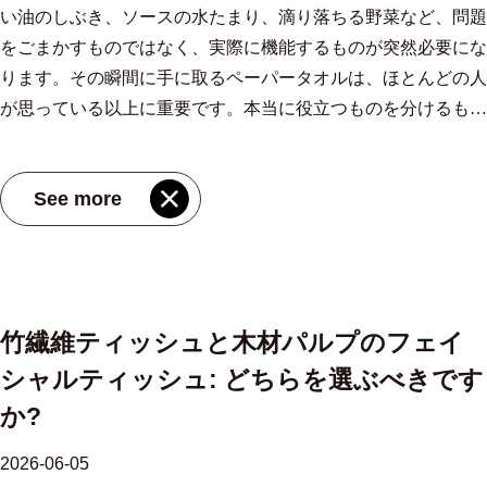
い油のしぶき、ソースの水たまり、滴り落ちる野菜など、問題
イズ 210×230mm) はその好例です。その高い白色度と丈夫さに
ックスをスペースに合わせる A 軽くて丈夫な中型ティッシュ
耐油性と厨房衛生 キッチンの表面は、普通の紙では汚れてし
物流における地理的優位性 南通市の製造拠点は、 上海港から
処できるのかが説明されています。 料理の後片付けには油の
パルプ二層ティッシュペーパー サプライヤー、OEM/ODM F
をごまかすものではなく、実際に機能するものが突然必要にな
より、オフィスのトイレから商業食品の調理場まであらゆる用
ボックス ほとんどの標準的なバスルームのカウンタートップ
まうほどの油でコーティングされています。耐油性のペーパー
120キロ 上海浦東国際空港と上海虹橋国際空港からはどちらも
吸収性が重要です。 エンボス加工やキルティングなどの構造
MIOV は中国卸売 150 ポンプ/5p 竹パルプ二層ティッシュ ペー
ります。その瞬間に手に取るペーパータオルは、ほとんどの人
途に適しています。 再生繊維タオルには別の目的がありま
に適しています。シンクエリアを混雑させないコンパクトさを
タオルは、油の浸透を遅らせるために、高密度の繊維構造を使
車で 1 時間半です。コンテナは工場から船まで迅速に移動する
化された表面パターンを備えたペーパータオルは、表面積を増
パー サプライヤーおよび 150 ポンプ/5p 竹パルプ二層ティッシ
が思っている以上に重要です。本当に役立つものを分けるもの
す。環境上の利益のためにある程度の強度を犠牲にしており、
保ちながら、詰め替えなしで数日間使用できる十分なティッシ
用し、場合によっては食品に安全な軽いサイジングを使用しま
ため、内陸の代替手段と比較して海上輸送時間が数日短縮され
やし、油を瞬時に閉じ込めます。 、浸したシートをゴミ箱に
ュ ペーパーです。 製品を見る→ .article-section{margin-
は次のとおりです キッチンペーパータオル 掃除の途中でイラ
適切に製造された場合でも、しっかりとした吸収性を実現でき
ュを収納できます。特大のボックスは、オフィス、ホテル、ま
す。これにより、タオルを単に押し回すのではなく、グリース
ます。厳しい再注文ポイントで在庫を抱えている北米やヨーロ
移すときに液だれを防ぎます。揚げ物を定期的に水切りする場
bottom:40px}.article-section h2{font-size:22px;font-weight:bold;text-
イラするものから。 ブランドよりも素材が重要な理由 キッチ
ます。重要なのはグラム重量です。重いリサイクルタオルは、
たは複数のユーザーがいる家庭など、人の出入りが多いバスル
を持ち上げることができます。ベーコンの水切りでは、耐油性
ッパのバイヤーにとって、世界クラスの港に近いということ
合は、油吸収専用のタオルを選択してください。 妥協のない
align:left;margin-bottom:12px}.article-section h3{font-size:16px;font-
See more
ンペーパーの性能のほぼすべては原材料によって決まります。
軽量のバージンパルプタオルよりも保水力が優れています。こ
ームには実用的ですが、住宅の狭いバスルームではかさばる可
の高いシートが表面の脂を吸い取りながら食材をカリッと仕上
は、安全在庫バッファーが小さくなり、在庫切れ信号に対する
環境に配慮した選択 キッチンペーパータオルのカテゴリーで
weight:bold;text-align:left;margin-bottom:12px}.article-section p{font-
伝統的な木材パルプタオルは広く入手可能ですが、 サトウキ
れは単に、吸収する繊維が多いためです。 吸収の実際の仕組
能性があります。 コンパクトなオプション 小さなシンプルな
げ、すぐにお皿に染み込みません。吸収性とグリースの保持力
反応が迅速になることを意味します。 タオルの寸法をディス
は、再生可能繊維への着実な移行が見られます。サトウキビバ
size:16px;margin-bottom:12px}.article-section ul,.article-section
ビの果肉（バガス） 技術的に優れたキッチン用途の代替品と
み 吸収力は魔法ではなく、物理学です。セルロース繊維に
ティッシュボックス カウンターのスペースが限られている場
の組み合わせは、次の方法で測定されます。 キッチンタオル
ペンサーに合わせる たとえ最も吸収性の高いタオルであって
ガスは、サトウキビの製粉副産物を高性能シートに変えます。
ol{margin-bottom:12px}.article-section li{font-size:16px;margin-
して浮上しましたが、その理由は単なるマーケティングではな
は、水素結合を通じて水分子を引き付けるヒドロキシル基があ
合、またはメインの化粧台エリアを混雑させずに鏡の近くにサ
の耐油性試験 、油性の表面に 30 秒間置いたシートの裏側に
も、ディスペンサーが詰まると性能が低下します。標準の折り
リサイクルオプションは、埋め立て地から使用済み紙を転用し
bottom:5px} .product-card{display:block;margin:20px 0;border:1px
く繊維科学に基づいています。 サトウキビのバガスは、サト
ります。同時に、繊維間の小さな空間が毛細管現象によって液
ブボックスを置きたい場合に、検討する価値があります。小さ
は、最小限の半透明の汚れが見られるはずです。これらのタオ
形式 (C 折り、Z 折り、およびマルチ折り) は、それぞれ異なる
ます。二酸化炭素排出量を優先する場合は、少なくとも 80%
solid #e5e7eb;border-radius:10px;overflow:hidden;font-
竹繊維ティッシュと木材パルプのフェイ
ウキビの茎から果汁を抽出した後に残る繊維状の残留物です。
体を内側に引き込みます。繊維が露出する表面積が大きくな
な箱は、ティッシュが主要な衛生用品ではないゲスト用バスル
ルを使ってオーブンフードやコンロ近くのキャビネットの前面
キャビネットの深さと分配スロットに適しています。注文段階
が使用済みリサイクル素材を含むタオルか、堆肥化可能である
style:normal;background:#fff}.pc-inner{display:flex;text-
シャルティッシュ: どちらを選ぶべきです
これらの繊維には本来、紙に吸収性と強度を与えるアルファセ
り、タオルに含まれる微細な隙間が増えるほど、タオルはより
ームにも適しています。ティッシュは日用品というよりも便利
を拭くと、グリースがベタベタと掃除の難しい層に蓄積するの
で正しい折りタイプを指定すると、現場で再ボックス化する煩
と認定されたタオルを探してください。生分解性オプションな
decoration:none;color:inherit;align-items:center;min-height:120px}.pc-
か?
ルロースが多く含まれています。サトウキビは毎年収穫され、
速く、より完全に吸収されます。 このため、 重い液体を拾う
なアイテムです。 重要な測定値は開口部の幅です。開口部が
を防ぎます。 特定の作業に適したタオルの選択 すべての清掃
わしさがなくなります。 C 折りタオルは互いに重なり、一度
ど サトウキビパルプハンドタオル ハンドタオルセグメントに
img{width:160px;min-width:160px;height:120px;object-fit:cover;flex-
再植林することなく再生するため、木を必要とせず、数十年に
ために設計された吸収性のペーパータオル 同じタスクでは標
広いため、片手でティッシュを取り出すのが簡単ですが、もう
作業に同じグレードの紙が必要なわけではありません。タオル
に 1 枚ずつ引っ張られるため、相互汚染が軽減されます。 複
も使用されていますが、同じパルプ技術がキッチンペーパーに
shrink:0;display:block}.pc-body{padding:12px 16px;flex:1;min-
2026-06-05
わたる成長サイクルもなく、原料の供給が継続的に行われま
準シートよりも優れたパフォーマンスを発揮します。 MIOV
一方の手が濡れているときに重要になります。開口部が狭いボ
をタスクに合わせて使用​​すると、無駄が減り、より良い結果が
数のタオルが連動して次のシートを表示し、交通量のピーク時
も適用されます。 卸売生分解性サトウキビパルプハンドタオ
width:0;display:flex;flex-direction:column;align-self:stretch;justify-