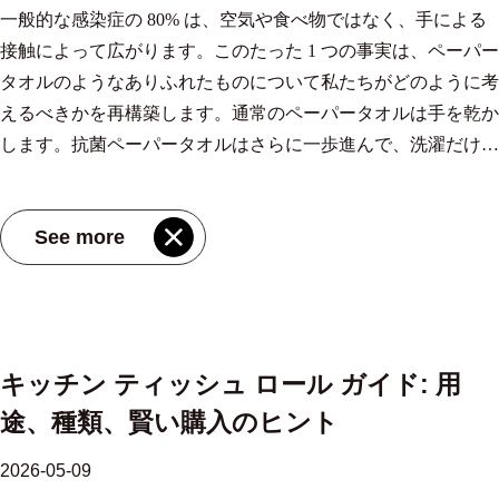
と、時間の経過とともにコストを節約できます。食品ビジネス
す。しかし、環境計算は「リサイクル = より良い」というよ
住宅購入者の場合、信頼できるメーカーから 1 箱または少量の
一般的な感染症の 80% は、空気や食べ物ではなく、手による
ミシン目 この習慣を促進するために。 最初の清掃には湿らせ
キッチンペーパー はこの特性を中心に設計されており、標準
せん。 並べて見る: 重要な主な違い 竹パルプと木材パルプのフ
16px;flex:1;min-width:0;display:flex;flex-direction:column;justify-
非常に少ない グレードに応じて低から中程度 オフィスや家庭
にとって、調達能力 サイズや重さをカスタマイズできるキッ
りも微妙です。 1 回の使用に 3 枚必要な低グラムのリサイクル
複数パックを購入することで、大量の在庫を確保することな
接触によって広がります。このたった 1 つの事実は、ペーパー
た布を使用し、その後乾燥と研磨には 1 枚のタオルを使用し
的なティッシュペーパーでは対応できない油汚れの多いキッチ
ェイシャルティッシュ — 実際の比較 因子 竹パルプのフェイシ
content:space-between} .pc-title{font-size:15px;font-
で頻繁に使用されるポンプ式ディスペンサーの場合、 150カウ
チンペーパー これは、ローカルに在庫されているものにプロ
タオルは、1 回の作業に 1 回使用される高グラムのバージンパ
く、安定した品質を得ることができます。 実際的な結論 バス
タオルのようなありふれたものについて私たちがどのように考
て、紙の使用を最小限に抑えます。 コンポストには、水また
ン環境向けに特別に設計されています。 吸収性: パフォーマン
ャルティッシュ 木材パルプ製フェイシャルティッシュ 原材料
weight:600;color:#111;margin:0 0 6px} .pc-desc{font-
ント二層竹パルプポンプティッシュ 肌の快適さを犠牲にする
セスを適応させるのではなく、製品仕様を実際のワークロード
ルプ タオルよりも多くの材料を消費する可能性があります。
ルームのカウンタートップにあるティッシュボックスは、家族
えるべきかを再構築します。通常のペーパータオルは手を乾か
は植物由来の食品残渣とのみ接触したタオルが使用され、埋め
スの裏にある数字 吸収性はタオルがどれだけ濡れているかだ
のリニューアル 成熟までに 3 ～ 5 年。自己再生 20～30年。植
size:13px;color:#6b7280;margin:0 0 8px;overflow:hidden;display:-
ことなく、ボリュームとパフォーマンスの実用的なバランスを
に一致させることができることを意味します。 食品の安全性
使用ごとの効率は、より正確な指標です。 サトウキビパルプ
全員が 1 日に何度も使用します。価格だけでなく、素材の耐久
します。抗菌ペーパータオルはさらに一歩進んで、洗濯だけで
立て地に送られることはありませんでした。 実際の保管と取
けではなく、1枚あたりどれだけの量の液体をどれだけ速く吸
え替えが必要 繊維長 自然な長さ。化学的軟化の必要性が軽減
webkit-box;-webkit-line-clamp:2;-webkit-box-orient:vertical} .pc-
提供します。 環境への影響: 最も明らかな違い 竹は 3 ～ 5 年で
と化学成分 キッチンペーパーは常に食品の表面と接触してい
は 3 番目の選択肢として検討する価値があります。バガス（砂
性、開口部のデザイン、サイズのフィット感に基づいて選択す
は見逃しがちなバクテリアを積極的に除去します。 抗菌ペー
り扱いのヒント ペーパータオルをどこにどのように保管する
収するかが重要です。高級キッチンペーパータオルは、自重の
される バランスを考慮したブレンド（針葉樹広葉樹） 柔らか
cta{font-size:13px;font-weight:600;margin-top:auto} .pc-inner:hover
収穫期に達し、再植林することなく独自の根系から再生しま
ます。つまり、化学組成は二次的な関心事ではなく、基本的な
糖抽出後に残る繊維状残留物）は、自然に生分解性のパルプを
ると、交換が減り、廃棄物が減り、バスルームが本来の機能を
パータオルの違い 標準的なペーパータオルは受動的なツール
かがパフォーマンスに影響します。沸騰したやかんのすぐ隣な
10～15倍の液体を吸収します。サトウキビパルプは、バガスが
さ 滑らか。敏感肌に適しています 豪華で一貫性のある;特にプ
.pc-title{text-decoration:underline}
す。木材パルプに使用される広葉樹は通常、成熟するまでに
See more
要件であるということです。蛍光増白剤や塩素漂白剤を使用せ
生成し、未使用の木の収穫を必要としません。 MIOV のサト
発揮できるようになります。適切なボックスは乾燥した状態に
です。それらは湿気を吸収しますが、手にあるものは何でも吸
ど、湿気にさらされると、ロールの外層が周囲の湿気を吸収
本来的に多孔性が高く、液体が表面全体に広がるのではなく繊
レミアムグレードでは 湿潤強度 二層構造で良い 強い。針葉樹
20 ～ 80 年かかります。この更新速度の差は、規模が大きくな
ずに天然のサトウキビパルプから作られた紙は、本質的に食品
ウキビベースの製品ラインは、同じ性能ロジック (吸収性、靭
保たれ、清潔に分配され、何ヶ月も毎日使用してもその形状を
収します。 大腸菌 、 ブドウ球菌 、 サルモネラ菌 —ただタオ
し、喉が渇きにくくなることがあります。ロールをコンロやシ
維に浸透することができるため、これを効率的に達成します。
の長い繊維が湿潤状態を維持します 生分解性 完全生分解性 生
ると顕著になります。 また、竹は通常の成長条件下では合成
の準備環境に汚染物質を導入する可能性が低くなります。 食
性) を、より衝撃の少ない原材料に拡張しています。 持続可能
保ちます。これはクリアするのに高いハードルではありません
ルに移って生き残る。抗菌ペーパータオルは、抗菌剤を繊維に
ンクから離れた密閉キャビネットまたは壁に取り付けられたホ
キッチンで使用する場合、これは直接、流出あたりのシート数
分解性（使用する加工薬品によって異なります） 環境フット
肥料や殺虫剤を必要とせず、急速な成長段階で炭素を効率的に
品と接触する安全性は通常、地域の基準 (EU の食品接触材料
性に関する重要な点は、作業に適したタオルを選択し、作業に
が、目指す価値はあります。 .article-section { margin-bottom:
直接埋め込むことでこの状況を変えます。 最も広く使用され
ルダーに保管すると、ロールの乾燥とエンボスの高さが維持さ
の減少につながります。従来であれば 2 ～ 3 枚のシートが必要
プリント 森林破壊のリスクが低い。植え替えの負担が少ない
隔離します。 持続可能な林業 (FSC) 認証を受けた木材パルプ
規制や米国の FDA ガイドラインなど) によって管理されま
適したグラム重量のタオルを購入し、引っ張りすぎないことで
40px; } .article-section h2 { font-size: 22px; font-weight: bold; text-
ている有効成分は次のとおりです。 塩化ベンザルコニウム
れます。壁掛けホルダーを使用すると片手で引き裂くことがで
だった作業を 1 枚のサトウキビ パルプ シートで処理できれ
森林資源の消費量の増加 典型的な使用例 毎日のフェイシャル
も責任ある選択です ですが、検証するには積極的なサプライ
キッチン ティッシュ ロール ガイド: 用
す。商業用のキッチンペーパーを入手する場合は、その製品が
す。ペーパータオルの無駄は、ほとんどの場合、製品の問題で
align: left; margin-bottom: 12px; } .article-section h3 { font-size: 16px;
(BAC) および銀ベースの化合物。 BAC は 1935 年以来、手指
きるため、掃除の時間が短縮されます。ロール紙をカウンター
ば、材料を節約できるだけでなく、時間とコストも節約できま
使用、敏感肌、環境に配慮した購入者 一般的な日常使用、商
チェーン管理が必要です。 顧客や調達ガイドラインで環境認
途、種類、賢い購入のヒント
市場に適用される基準を満たしていることを確認してくださ
はなく、行動の問題です。 .article-section { margin-bottom: 40px;
font-weight: bold; text-align: left; margin-bottom: 12px; } .article-
消毒剤、赤ちゃんのおしりふき、消毒液に安全に使用されてき
上に置いておく場合は、重りを付けた垂直スタンドを使用する
す。の 吸収性の高いキッチンペーパー製品の全範囲 MIOV の
業、オフィス環境 どれを選ぶべきですか? 正しい選択は、普遍
証が必要な場合、竹パルプ組織はより強力でわかりやすい持続
い。過酷な化学処理を省略したサトウキビパルプ製品は、高度
} .article-section h2 { font-size: 22px; font-weight: bold; text-align:
section p { font-size: 16px; margin-bottom: 12px; } .article-section ul,
ました。 BAC加工されたタオルで濡れた手を乾かすと、水分
ことで、ロール紙が広がったり、ほこりが付着したりするのを
製品はこの効率重視を反映しており、さまざまなキッチンの容
的なランキングではなく、あなたの優先順位によって決まりま
可能性のストーリーを伝えます。 どのタイプを選ぶべきです
2026-05-09
に処理された代替品よりも簡単にこれらの検査に合格します。
left; margin-bottom: 12px; } .article-section h3 { font-size: 16px; font-
.article-section ol { margin-bottom: 12px; } .article-section ul { list-
が化合物を活性化して皮膚に移し、ほぼ瞬時に残留細菌を減ら
防ぎます。正しく保管された新しいロールは、工場で組み込ま
積やタスクの種類に合わせて調整されたオプションを備えてい
す。 皮膚の敏感性や持続可能性の資格が重要な場合は、竹パ
か? 普遍的な勝者は存在しません。正しい選択はユースケース