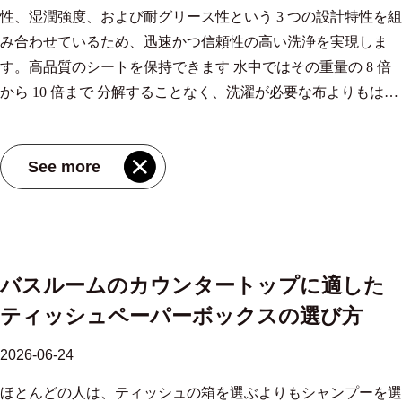
性、湿潤強度、および耐グリース性という 3 つの設計特性を組
重量、厚さ、吸収力の均一性に直接つながります。数百台のデ
30% 早く油と水を吸収します。これにより、 強力な油吸収オ
重要なことです。 製造場所を確認してください。 パッケージ
み合わせているため、迅速かつ信頼性の高い洗浄を実現しま
ィスペンサーを管理する購入者にとって、その均一性により、
プション 揚げ物や油っこい調理器具に便利なピックです。バ
やブランドのウェブサイトに、再生可能エネルギーの普及率が
す。高品質のシートを保持できます 水中ではその重量の 8 倍
補充パフォーマンスが一貫していないというフラストレーショ
ージン木材パルプは多目的用途の標準であり続けますが、リサ
高いことで知られる地域（たとえば、豊富な水力発電や急速に
から 10 倍まで 分解することなく、洗濯が必要な布よりもはる
ンが解消されます。 吸収性と層構造 接着層またはプライの数
イクルグレードは乾拭きや軽い湿気に適しています。 卸売強
成長している太陽光発電容量がある中国の一部地域）の施設の
かに効率的です。この即時的なパフォーマンスは、繊維の選
は、容量とコストの両方を直接制御します。プライ数を交通量
力な吸油性サトウキビパルプキッチンペーパーサプライヤー、
名前が記載されている場合、それは肯定的なシグナルです。
択、シートの構造、製造中に適用される特定の処理によっても
レベルに合わせることで、未使用のパフォーマンスへの過剰な
OEM/ODM工場-江蘇MIOV紙業株式会社、 MIOV は、中国卸
サードパーティの証明書を探します。 FSC 認証により、責任
See more
たらされます。これらの要素を理解すると、濡れたカウンター
支出や、混雑したトイレのために仕様不足になることを防ぎま
売強力な吸油性サトウキビ パルプ キッチン ペーパー サプライ
ある森林とプランテーションの管理が保証されます。
トップの拭き方から揚げ物の水切りまで、あらゆる用途に適し
す。 プライ 一般的な使用方法 吸水量(g/g) 湿潤強度 1層 トラフ
ヤーおよび強力な吸油性サトウキビ パルプ キッチン ペーパー
OEKO‑TEX Standard 100 は有害物質が含まれていないことを確
たロール紙を選ぶことができます。 シートに吸収力を組み込
ィックまたは予算が少ない 3～4 中等度 2層 オフィス、小売店
OEM/ODM 工場です。サトウキビ パルプ キッチン ペーパーは
認しています。検証済みの二酸化炭素排出量ラベルは、企業が
む仕組み 吸収は偶然ではありません。それは原材料から始ま
5～7 良い 3層 高トラフィック、プレミアム 7～9 素晴らしい 標
一種のキです 製品を見る→ 層、坪量、およびシートの寸法 メ
実際に排出量を測定し、開示していることを示します。 竹パ
ります。長繊維の針葉樹パルプは毛細管のネットワークを形成
準試験条件下での層レベルごとの吸収性と強度の比較。 単層
ーカーは層の厚さを説明します。 1 層シートはより薄く、使い
ルプ100％にこだわります。 木材パルプとブレンドすると、二
バスルームのカウンタートップに適した
し、水を素早く引き込みます。工場によっては、柔らかさと表
タオル 単一層の木質繊維により、材料の使用量が削減され、
捨ての作業に適しています。 2枚重ねのシートは吸収性と破れ
酸化炭素排出量の追跡が困難になり、竹繊維の重要な利点が損
ティッシュペーパーボックスの選び方
面の滑らかさを改善するために、短繊維の広葉樹パルプをブレ
シートあたりのコストが削減されます。スペースが狭いディス
の少なさを兼ね備えています。市販のロールの中には、耐久性
なわれます。単一ファイバー製品はより誠実であり、監査が容
ンドすることもあります。最新の生産ラインでは、これらのパ
ペンサーに適合し、手が軽く湿っているだけの場所でもうまく
を高めるために 3 層になっているものもあります。坪量 (1 平
易です。 検証基準についてさらに詳しく知りたい場合は、次
2026-06-24
ルプを正確な比率で組み合わせて、 1滴あたり2秒未満 標準化
機能します。 1 層シートには多層構造の内部結合が欠けている
方メートルあたりの紙の重さ) は、「厚い」という主張の背後
のガイドを参照してください。 竹繊維組織に何を求めるか パ
ほとんどの人は、ティッシュの箱を選ぶよりもシャンプーを選
されたテストで。エンボス加工により別の層が追加されます。
ため、湿潤強度の限界に早く達し、過酷な乾燥には適していま
にある業界の真実です。 日常のキッチンタオルでは 22 ～ 26
ッケージの重要な主張とそうでない主張を取り上げます。 バ