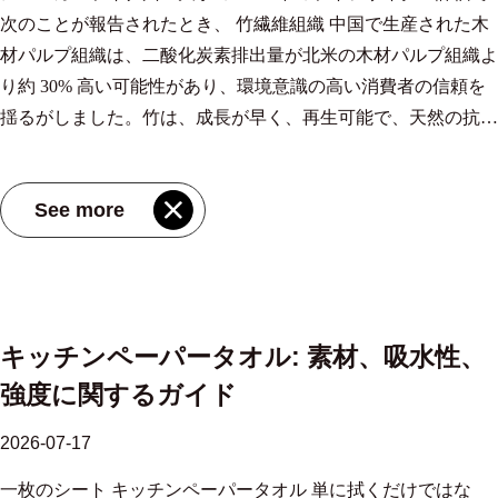
次のことが報告されたとき、 竹繊維組織 中国で生産された木
材パルプ組織は、二酸化炭素排出量が北米の木材パルプ組織よ
り約 30% 高い可能性があり、環境意識の高い消費者の信頼を
揺るがしました。竹は、成長が早く、再生可能で、天然の抗菌
性を備えた罪悪感のない代替品として長い間販売されてきまし
た。突然、物語が反転したように見えました。竹繊維組織は本
See more
当に持続可能なのか、それとも緑のイメージが誇張されている
のか?という疑問が緊急に生じました。数字を理解すればすべ
てが変わります。 二酸化炭素排出量に関する議論: なぜ竹組織
が注目されているのか 論争の背後にある数字 ノースカロライ
ナ州の調査は、多くのサステナビリティ推進者が長い間疑問に
キッチンペーパータオル: 素材、吸水性、
思っていた不快感を具体的な数字で示した。つまり、製品の気
強度に関するガイド
候への影響を決定するのは工場そのものではなく、それがどこ
でどのように製造されたかであるということだ。この研究で
2026-07-17
は、一般的なサプライチェーン全体でさまざまな組織繊維の地
一枚のシート キッチンペーパータオル 単に拭くだけではな
球温暖化の可能性を比較しました。以下は、判明したトン当た