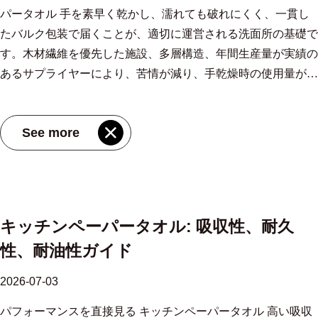
パータオル 手を素早く乾かし、濡れても破れにくく、一貫し
るさをわずかに犠牲にして持続可能性をもたらします。 サト
再生し、必要な水の量は綿よりもはるかに少なくなります。そ
たバルク包装で届くことが、適切に運営される洗面所の基礎で
ウキビパルプキッチンペーパー は、その素早い吸収性と高い
の天然の抗菌特性により、化学処理の必要性が軽減されます。
す。木材繊維を優先した施設、多層構造、年間生産量が実績の
湿式破裂耐性で定評を得ています。これらの入力内容を理解す
ただし、これらの利点は、処理段階で打ち消されない場合にの
あるサプライヤーにより、苦情が減り、手乾燥時の使用量が減
ると、タオルをタスクに適合させるのに役立ちます。 キッチ
み価値があります。ライフサイクル全体を視野に入れると、現
り、補充が簡単になります。 木質繊維がリサイクルされた代
ンペーパータオルメーカー、工場 江蘇MIOV製紙業は、中国の
場だけでなく工場にも目を向けざるを得なくなります。 ここ
替品よりも優れている理由 バージンウッドファイバーは、リ
キッチンペーパータオルメーカーおよびOEMサトウキビパル
で消費者が真の影響力を得ることができます。ティッシュ ブ
See more
サイクルストックよりも長く、より柔軟なセルロースストラン
プキッチンペーパー工場であり、卸売吸収性キッチンペーパー
ランドが竹パルプを主に水力、太陽光、その他の再生可能エネ
ドを提供します。この構造により、毛細管チャネルの網が形成
を提供しています 製品を見る→ 材料の内訳と性能 3 つの素材
ルギーを利用した施設で処理すると指定すると、二酸化炭素排
され、水を急速に引き込み、崩壊することなく保持します。標
がこのカテゴリーを占めています。それぞれの特徴は、自分の
出量は劇的に減少します。この透明性がなければ、竹のラベル
準化されたテストでは、高品質の木質繊維シートは吸収するこ
掃除習慣と照らし合わせて検討する必要があります。 一般的
だけでは気候変動に関するパフォーマンスについては何もわか
とができます。 水中では自重の8倍まで 一方、リサイクルされ
なキッチンペーパータオルの素材比較 材質 吸収性 湿潤強度 環
りません。これが理由です 製品の製造場所とエネルギーの開
キッチンペーパータオル: 吸収性、耐久
た内容のタオルの多くは 5 倍を下回ります。繊維が長いため、
境ノート バージン木材パルプ 高 高 森林由来。 FSC認証に関
示は、一般的な「竹」スタンプよりも重要です。 真に低炭素
性、耐油性ガイド
糸くずの発生も著しく少なくなり、これは食品調理ゾーンや医
する事項 再生紙 中 中 二酸化炭素排出量の削減、使用済みコン
の竹繊維組織を特定する方法 簡単なチェックリストを使用す
療現場で重要となります。 管理された森林プログラムの下で
テンツ サトウキビ（バガス）パルプ 非常に高い 高 農業副産
ると、混乱を避けることができます。生産現場から始めます。
2026-07-03
調達された木材原料により、予測可能な仕上がりが保証されま
物。急速に再生可能 サトウキビパルプのキッチンペーパー
理想的には、クリーンな電力網を持つ地域です。次に、信頼で
パフォーマンスを直接見る キッチンペーパータオル 高い吸収
す。パルプの一貫性は、すべての生産バッチにわたるタオルの
は、並べてテストした場合、同等の再生シートよりも 20 ～
きる認証を通じてサプライチェーンを検証します。ここが最も