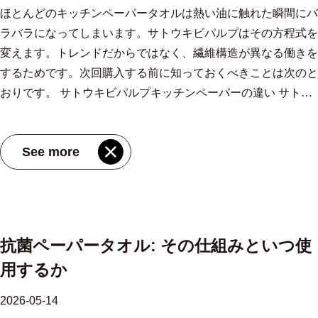
清掃、食品の水切り、表面の消毒がすべて同時に行われるプロ
木材パルプが好まれています。 キッチンと食事の準備: 油分や
の蓋とヒンジ付きのデザインはどちらもうまく機能します。重
包装機を使用して箱に詰められます。 環境への配慮とファイ
ほとんどのキッチンペーパータオルは熱い油に触れた瞬間にバ
を実現します。 木材パルプ: 信頼性が高く、広く使用されてお
table{display:table;text-align:center;border-
り心地の良さを最優先するなら、 全木材パルプ製フェイシャ
のキッチンでは特に重要です。薄い仕様に基づいて作られた消
水分に対して高い吸収性が不可欠です。シートサイズが大きい
要なのは、交換に数分ではなく数秒かかることです。 ホテ
バー調達 キッチンペーパータオルは使い捨てなので、繊維の
ラバラになってしまいます。サトウキビパルプはその方程式を
り、構造的に証明されています バージン木材パルプがティッ
collapse:collapse;width:100%;font-size:16px;margin-
ルティッシュ 通常、生の感触が勝ります。 吸収性と耐久性: 圧
費者グレードのタオルは、その作業負荷にまったく耐えられま
(220×225mm 以上) ため、より少ない取り出しで大量の流出に
ル・オフィス・施設向けまとめ買い ホテル経営者、オフィス
産地が重要です。現在、多くのメーカーが急速に再生可能な資
変えます。トレンドだからではなく、繊維構造が異なる働きを
シュ製造の世界標準であり続けていますが、それには十分な理
bottom:15px}.article-table thead{display:table-header-group}.article-
力下でのパフォーマンス 吸収性は、パルプが竹か木材かより
せん。 サイズと形式: シートをタスクに合わせる すべてのこぼ
対処できます。 一般オフィス用途： 220×170mm の標準的なリ
マネージャー、施設調達チームなどの商業バイヤーにとって、
源から作られた製品を提供しています。サトウキビのバガス
するためです。次回購入する前に知っておくべきことは次のと
由があります。木材パルプブレンドは通常、針葉樹繊維（長
table tbody{display:table-row-group}.article-table tr{display:table-
も、シートの構造（単層か二層か、シートの重量）に大きく依
れのサイズが同じというわけではありませんし、キッチンのレ
サイクル繊維タオルはコスト効率が高く、日常のほとんどのニ
ボリュームの問題は計算を完全に変えます。を購入する バス
（砂糖抽出時の残留物）は重要な投入物となっています。これ
おりです。 サトウキビパルプキッチンペーパーの違い サトウ
く、構造強度を与える）と広葉樹繊維（短く、表面を滑らかに
row}.article-table th{display:table-cell;font-weight:bold;border:1px
存します。そうは言っても、木材パルプ繊維、特に長い針葉樹
イアウトも異なります。キッチンペーパーの形式 (シートの寸
ーズに十分対応します。 敏感肌またはパーソナルケア: 白色度
ルームのカウンタートップのティッシュボックス 卸売数量の
を使用すると、木の伐採を回避し、農業副産物となるはずのも
キビの果肉はバガスとも呼ばれ、サトウキビの茎から果汁を抽
する）を組み合わせます。この設計されたバランスにより、湿
solid #ccc;padding:8px}.article-table td{display:table-cell;border:1px
繊維は、濡れたときの耐久性が向上する、より強力な繊維ネッ
法、層の数、ミシン目) によって、ロール紙の使用効率が決ま
が高く、リサイクル成分を含まない全木材パルプは潜在的な刺
場合、単位あたりのコストが大幅に削減され、複数の場所にわ
のを再利用できます。バガスパルプを使用して稼働する工場で
出した後に残る繊維状の残留物です。この農業副産物は埋め立
った状態でも組織が損傷せず、どのシートでも一貫した感触が
solid #ccc;padding:8px}.article-image{margin:24px 0;text-
トワークを形成する傾向があります。 竹パルプと木材パルプ
ります。 一般的なキッチンペーパーのフォーマットとその最
See more
激性を軽減し、直接肌に触れるのに適しています。 これらす
たる標準化された配置が可能になります。また、物流の再注文
は、次のことがよく挙げられます。 二酸化炭素排出量の削減
て地に送られる代わりに、標準的な木材パルプよりも密度が高
得られます。 2 層全木材パルプのフェイシャル ティッシュ
align:center}.article-image img{max-
のフェイシャルティッシュ — 簡単な比較 特徴 竹パルプのフェ
適な用途 フォーマット 最適な用途 主な利点 標準ロール（単
べての使用例に共通する唯一のことは、グラム重量、シート寸
も簡素化されます。 商用購入の主な要素は、1 箱あたりのティ
原料が廃棄物であり、処理に必要なエネルギーが少ないため、
く多孔質な紙繊維に加工されます。 キッチンではその密度が
は、シートあたり 17g と 11.5g の両方の重量オプションがあ
width:100%;height:auto;display:block;margin:0 auto} .internal-
イシャルティッシュ 木材パルプ製フェイシャルティッシュ 柔
層） 軽い拭き取り、手乾燥 大量生産でもコスト効率が高い 大
法、繊維源を指定しているメーカーから購入することです。曖
ッシュ数 (数が多いほど詰め替え頻度が減ります)、繰り返しの
木材パルプと同等のものと比較して。タオルを選ぶときは、未
重要です。 バガス繊維により、より緻密で構造的なシートが
り、100 枚/3 パック (210 × 230mm) または 100 枚/2 パック (155
link{color:#2563eb;font-weight:bold;text-decoration:underline}
らかさ 良好 - 自然に柔らかく、化学柔軟剤は使用していませ
判シートロール（2枚重ね） 油汚れの除去、食品の水切り タス
昧な製品説明は、品質が一貫していないことを示す信頼できる
取り扱いに対するボックス構造の耐久性、およびサプライヤー
漂白または元素塩素を含まない漂白ラベルを探すことで、製造
作成されます 圧力をかけてもその形状を保持するため、油は
× 190mm) のパック形式で提供されており、この多用途性を反
.product-card{margin:20px 0;border:1px solid #e5e7eb;border-
ん 優れた — 特に広葉樹パルプグレード 吸収性 いいですね。 2
クごとに必要なシートが少なくなる マルチサイズのミシン目
指標です。年間生産量が 100 万箱を超え、生産施設が 168,000
がカスタム ブランドや特定のサイズ要件に対応できるかどう
プロセスで刺激の強い化学物質が最小限に抑えられていること
ねや脂っこい鍋を拭いているときにタオルが途中で溶けてしま
映しています。坪量が異なれば使用ケースも異なります。17g
radius:10px;overflow:hidden;font-style:normal} .pc-
層フォーマットに最適 とても良いです。グレード間で一貫性
抗菌ペーパータオル: その仕組みといつ使
さまざまなキッチンタスク 必要に応じて引き裂くことで無駄
平方メートルをカバーする江蘇 MIOV 製紙業は、まさにその
かです。江蘇 MIOV 製紙業のようなメーカーは、年間生産量
を確認できます。これらの進歩にもかかわらず、環境に最も良
うことはありません。通常の木材パルプを使用したタオルは、
のシートはより重い掃除作業に適しており、11.5g は軽い毎日
inner{display:flex;text-decoration:none;color:inherit;align-
がある 湿潤強度 中等度 高い - 濡れても引き裂きに強い 皮膚の
用するか
を削減 インターリーブフラットシート 業務用厨房、フードサ
詳細が性能を決定するため、製品仕様を公開しています。 グ
が 100 万箱を超え、完全に自動化された生産ラインを備えてお
い選択は、本当に必要なシートのみを使用することです。 無
脂肪分の多い液体に触れるとバラバラになる傾向があります。
の拭き掃除に適しています。 トレードオフは環境です。未使
items:center} .pc-img{width:160px;min-
過敏症 低アレルギー、無添加 使用する漂白剤や添加剤によっ
ービス 衛生的な1回分ずつの分配 頻繁に料理をする家庭では、
リーンウォッシングを使用しない環境への配慮 リサイクル繊
り、OEM 要件や大量注文に対応できる体制を整えており、接
駄を省くシンプルな使い方 小さな滴りの場合は、半分のシー
サトウキビパルプタオルは、作業全体を通して構造の完全性を
用の木材パルプの調達は森林生態系に持続的な圧力をかけてお
width:160px;height:120px;object-fit:cover;flex-shrink:0;display:block}
て異なります 持続可能性 高 — 竹は 3 ～ 5 年で成熟します。
2026-05-14
ミシン目の間隔が狭いマルチサイズのフォーマットを使用する
維タオルは未使用木材の供給圧力を軽減します。これは本当で
客業や商業バイヤーにとって実用的な供給源となっています。
トをはがします。多くのロールが登場しました ハーフシート
維持します。 MIOVさん 吸油性に優れたサトウキビパルプの
り、木は伐採後に竹のように根から自己再生することができま
.pc-img-placeholder{background:#f3f4f6} .pc-body{padding:12px
中等度 — depends on forest sourcing 糸くず・毛羽立ち 糸くずが