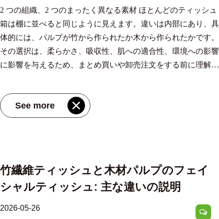
す。 毎日のキッチンでの使用については、これを直訳すると
の吸水性に優れたナチュラルカラーのリサイクルタオルには、
ックスでは摩擦が生じ、一度に複数のティッシュを引っ張って
得られます。以下の表は、キッチンでの一般的な作業と理想的
の乾燥を早めます。 Z 折りシートは、小さな洗面所のコンパ
ルサプライヤー、OEM/ODM工場-江蘇MIOV紙業有限公司
2 つの組織、2 つのまったく異なる素材 ほとんどのティッシュ
content:center}.pc-title{display:block;font-size:15px;font-
次のようになります。 サトウキビパルプキッチンペーパー 繊
220×170mm と 220×225mm の 2 つのサイズがあり、大きい方の
しまうことが多く、無駄が発生します。 分注メカニズム: 一度
なタオルの特性をまとめたものです。 キッチンのタスク別の
クトな壁に取り付けられたディスペンサーと組み合わせて使用​​
MIOV は中国卸売生分解性サトウキビ パルプ ハンドタオル サ
箱は棚に並べると同じように見えます。違いは内部にあり、具
weight:600;color:#111;margin:0 0 6px;line-height:1.4}.pc-
維構造は湿った状態でも湿った断片に分解されるのではなく完
フォーマットは、こぼれが大きく乾燥速度が重要視される商業
に 1 つのティッシュ 優れたティッシュボックスは、一度に 1
おすすめペーパータオルの特徴 キッチンの仕事 キータオルの
すると効果的です。 ディスペンサーに合わせてタオルのサイ
プライヤーおよび生分解性サトウキビ パルプ ハンドタオル
体的には、パルプが竹から作られたか木から作られたかです。
desc{display:-webkit-box;font-size:13px;color:#6b7280;margin:0 0
全性を維持するため、標準的な再生繊維オプションよりもグリ
環境向けに設計されています。自然な無漂白の色は、過酷な化
枚ずつ排出されます。これは基本的なことのように聞こえます
特徴 なぜそれが重要なのか こぼれた水を拭き取る 嵩高性と吸
ズを調整することで、無駄も削減できます。幅が広すぎるシー
OEM/ODM 工場です。サトウキビ パルプ ハンドタオルは通
その選択は、柔らかさ、吸収性、肌への適合性、環境への影響
8px;line-height:1.5;overflow:hidden;-webkit-line-clamp:2;line-
ースやオイルを効果的に処理する傾向があります。 吸収性: 数
学処理を行っていないことを示しており、繊維構造が損なわれ
が、開口部のデザイン (開口部のサイズ、形状、ティッシュの
収性が高い 液ダレせずに瞬時に液体を掴む 生鮮食品の乾燥 柔
トがはみ出し、誤​​って引っ張られてしまう。狭すぎると湿気が
常、s から作られたハンドタオルです。 製品を見る→ 現在、
に影響を与えるため、まとめ買いや卸売注文をする前に理解し
clamp:2;-webkit-box-orient:vertical}.pc-cta{display:block;font-
値が実際に意味するもの キッチンペーパーの品質として最も
ず、吸収性が維持されます。 簡単な実践テスト: シートを光源
束に生じる張力) によって、各引っ張りがきれいに行われるか
らかく、糸くずの出にくい表面 繊維が食べ物にくっつくのを
残ります。寸法を正確に一致させることで、消費量の予測が可
パフォーマンスに妥協はありません。最新の環境に優しいキッ
ておく価値があります。 両方 竹パルプのフェイシャルティッ
size:13px;font-weight:600;color:#356B99;margin-top:auto}.pc-
よく取り上げられるのは吸水性ですが、最も誤解されている点
にかざします。目に見えるテクスチャーとマイクロエンボス加
どうか、またはティッシュが塊になって出てくるかどうかが決
防ぎます 揚げ物の水切り 高い耐グリース性と湿潤強度 油が染
能になります。 無駄とコストを削減するための実践的な手順
チン ペーパー タオルは、従来の木材パルプ製品の湿潤強度と
シュ そして 木材パルプのティッシュペーパー は広く使用され
inner:hover .pc-title{text-decoration:underline} .article-section
でもあります。吸水性の高いタオルは、体積を多く保持するタ
工を施したタオルは、通常、完全に滑らかなタオルよりも早く
まります。 箱の上部にある穴あきまたは成形された開口部
See more
み込んでも崩れない コンロのこすり洗い 湿潤強度と質感 崩れ
まとめ買いすると単価が下がりますが、実際の節約は、手で乾
同等かそれを超えており、わずか 5 年前に比べて飛躍的に進歩
ていますが、若干異なるニーズに対応します。実際に比較して
a:not(.pc-inner),article a:not(.pc-inner){color:#356B99}.pc-
オルとは異なります。両方必要です。 サトウキビパルプ繊維
吸収します。隆起したパターンにより、液体との表面接触が増
は、残りのティッシュの重さと張力を利用して、次のティッシ
ることなくこすり洗いに耐えます ハーブや野菜のラッピング
燥させる際に使用する製品の量が減ることで得られます。前述
しています。 3 つのステップで適切な製品を選択 主要なタス
みるとこんな感じです。 繊維の特性: 根本的な違い 竹の繊維は
cta{color:#356B99!important}
から作られた高品質のキッチンペーパーは、両方の指標におい
加します。 布の上に紙を貼る衛生ケース 共用の布タオルは、
ュが必要になるまで各シートを所定の位置に保持します。この
食品グレードの未漂白繊維 食品との接触を安全に保ちながら
のように、吸水性の高い木繊維タオルを選択すると、1 回の使
クを定義します。 重いグリース、頻繁に深いところにこぼし
一般にユーカリの木の繊維よりも長く、生の竹に穏やかな抗菌
て優れたパフォーマンスを発揮します。緩い多孔質繊維マトリ
誰かが使用するたびに細菌が蓄積します。欧州組織シンポジウ
メカニズムが適切に設計されていれば、毎回きれいな 1 枚のシ
湿気を抑制します 製造規模と品質管理 キッチン ペーパー タオ
用あたりの平均枚数が削減されます。施設管理者は、これと一
たり、こすったりする場合には、高 gsm (30 Å) と油吸収性の表
性を与える竹くんと呼ばれる天然の生物剤を含んでいます。た
ックスが液体を素早く逃がします。これは、拡散する流出に対
ムで発表された研究では、ペーパータオルを使用すると手の総
ートを引き出すことができます。設計が悪いと、箱の半分を一
ル ロールの一貫性は、厳密に管理された生産によって決まり
度に供給するシートを 1 枚に制限するディスペンサーを組み合
面設計が必要です。カウンタートップを軽く拭き、手で乾燥さ
だし、竹繊維は細胞壁が厚く、繊維の剛性の尺度であるルンケ
竹繊維ティッシュと木材パルプのフェイ
処する場合に重要です。シート全体の密度によって、飽和する
細菌数が最大 76.8% 減少し、温風乾燥機はそれを 254.5% 増加
度に引き抜くか、まったく取り出すのに苦労することになりま
ます。エリアをカバーする施設 168,000平方メートル 完全に自
わせることで、毎月のタオルの消費量を削減できます。 15～
せる場合は、より薄い 22 gsm シートを使用できます。 材料の
ル比も高いため、正しく処理されないと柔らかさが低下する可
シャルティッシュ: 主な違いの説明
前にどれだけ保持できるかが決まります。 プレミアム ロール
させることがわかりました。これは小さな違いではありませ
す。 トイレでの使用の場合、これは特に重要です。鼻水、濡
動化されたラインが装備されており、坪量、含水率、エンボス
25% ユーザーの満足度を損なうことなく。 単純な習慣も重要
出所を確認してください。 再生可能なストーリーを備えた最
能性があります。 木材パルプ繊維、特にアカシアやカバノキ
は、自重の 10 ～ 15 倍の液体を吸収します。 つまり、薄い代
ん。これが、病院や診療所がデフォルトで紙を使用する理由で
れた手、身だしなみ後の片づけなど、既に何かに対処している
加工の深さをリアルタイムで監視できます。固定資産を含む単
です。 ディスペンサーに十分な量を詰め込みますが、破れの
高の吸収性を実現するサトウキビパルプ。均一な柔らかさのた
などの広葉樹からの繊維は、繊維がより細かく、より柔軟であ
2026-05-26
替品では半ロール必要な量を 1 ～ 2 枚のシートで処理できるこ
す。 右 トイレと飲食エリア用のハンドペーパータオル 使い捨
ときにティッシュが必要になるのが一般的だからです。利便性
一のサイト 4000万元 多くの場合、手動介入なしで切断、エン
原因となる詰め込みすぎには注意するよう清掃スタッフを訓練
めのバージン木材パルプ。一般的な低衝撃用途向けにリサイク
るため、非常に柔らかく滑らかな組織を生成します。だからこ