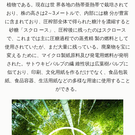
植物である。現在は世 界各地の熱帯亜熱帯で栽培されて
おり、株の高さは2～3メートルで、内部には糖 分が豊富
に含まれており、圧榨部全体で得られた糖汁を濃縮すると
砂糖「スクロ ース」、圧榨後に残ったのはスクロース
で、これまでは主に圧糖過程での蒸煮精 製の燃料として
使用されていたが、まだ大量に残っている。廃棄物を宝に
変える ために、マイクロ製紙原料及び発電用燃料が発明
された。サトウキビパルプの繊 維性状は広葉樹パルプに
似ており、印刷、文化用紙を作るだけでなく、食品包装
紙、食品容器、生活用紙などの多様な用途に使用すること
ができる。